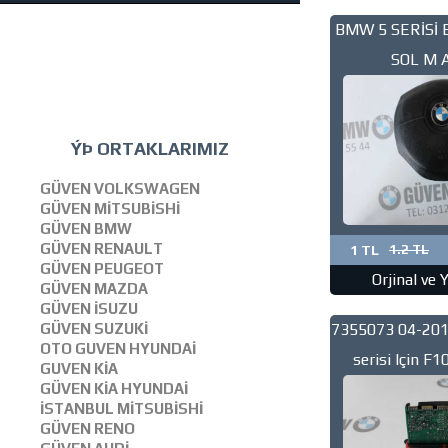
BMW 5 SERİSİ 
SOL M 
ÝÞ ORTAKLARIMIZ
GÜVEN VOLKSWAGEN
GÜVEN MİTSUBİSHİ
GÜVEN BMW
GÜVEN RENAULT
1 TL
1.2 TL
GÜVEN PEUGEOT
Orjinal ve 
GÜVEN MAZDA
GÜVEN İSUZU
7355073 04-20
GÜVEN SUZUKİ
OTO GUVEN HYUNDAİ
serisi Için F1
GUVEN KİA
Sürücü Modülü 
GÜVEN KİA HYUNDAİ
İSTANBUL MİTSUBİSHİ
GÜVEN RENO