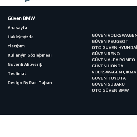
Güven BMW
Anasayfa
GÜVEN VOLKSWAGE
Hakkýmýzda
GÜVEN PEUGEOT
Ýletiþim
OTO GUVEN HYUNDA
GÜVEN RENO
Kullaným Sözleþmesi
GÜVEN ALFA ROMEO
Güvenli Aliþveriþ
GÜVEN HONDA
VOLKSWAGEN ÇIKMA
Teslimat
GÜVEN TOYOTA
Design By Raci Taþan
GÜVEN SUBARU
OTO GÜVEN BMW