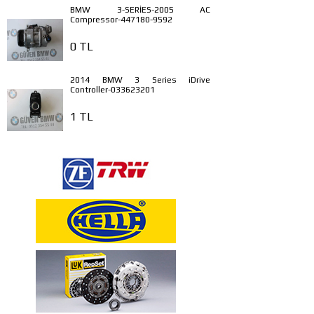
BMW 3-SERİES-2005 AC
Compressor-447180-9592
0 TL
2014 BMW 3 Series iDrive
Controller-033623201
1 TL