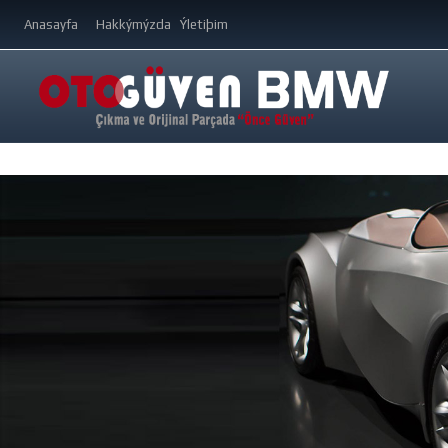
Anasayfa
Hakkýmýzda
Ýletiþim