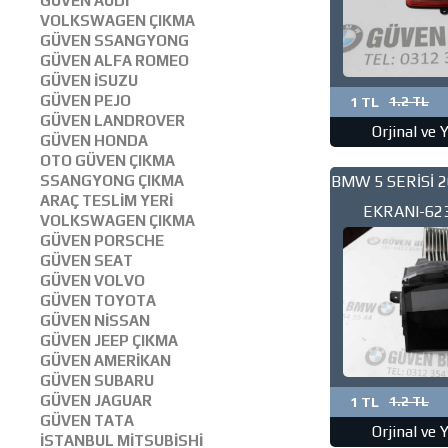
GÜVEN AUDİ
VOLKSWAGEN ÇIKMA
GÜVEN SSANGYONG
GÜVEN ALFA ROMEO
GÜVEN İSUZU
GÜVEN PEJO
1 TL
1.2 TL
GÜVEN LANDROVER
Orjinal ve 
GÜVEN HONDA
OTO GÜVEN ÇIKMA
BMW 5 SERİSİ 2
SSANGYONG ÇIKMA
ARAÇ TESLİM YERİ
EKRANI-62
VOLKSWAGEN ÇIKMA
GÜVEN PORSCHE
GÜVEN SEAT
GÜVEN VOLVO
GÜVEN TOYOTA
GÜVEN NİSSAN
GÜVEN JEEP ÇIKMA
GÜVEN AMERİKAN
GÜVEN SUBARU
GÜVEN JAGUAR
1 TL
1.2 TL
GÜVEN TATA
Orjinal ve 
İSTANBUL MİTSUBİSHİ