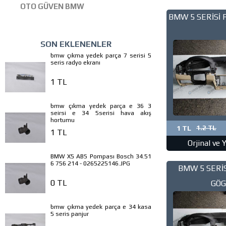
OTO GÜVEN BMW
BMW 5 SERİSİ 
SON EKLENENLER
bmw çıkma yedek parça 7 serisi 5
seris radyo ekranı
1 TL
bmw çıkma yedek parça e 36 3
seirsi e 34 5serisi hava akış
hortumu
1 TL
1.2 TL
1 TL
Orjinal ve 
BMW X5 ABS Pompası Bosch 34.51
6 756 214 - 0265225146.JPG
BMW 5 SERİS
0 TL
GÖ
bmw çıkma yedek parça e 34 kasa
5 seris panjur