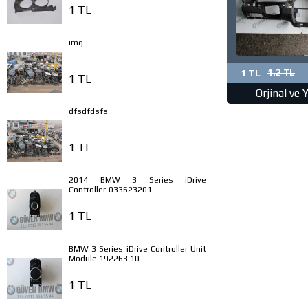
1 TL
ımg
1 TL
1.2 TL
1 TL
Orjinal ve 
dfsdfdsfs
1 TL
2014 BMW 3 Series iDrive
Controller-033623201
1 TL
BMW 3 Series iDrive Controller Unit
Module 192263 10
1 TL