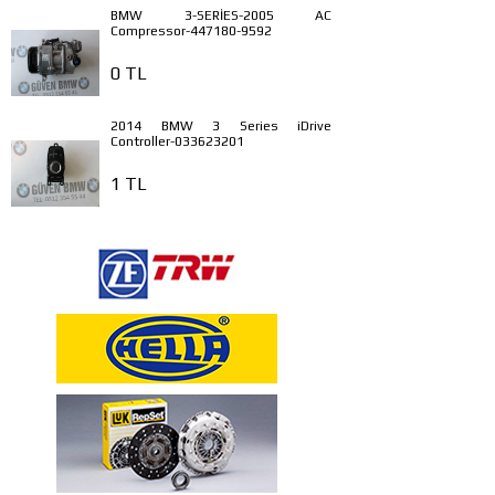
BMW 3-SERİES-2005 AC
Compressor-447180-9592
0 TL
2014 BMW 3 Series iDrive
Controller-033623201
1 TL