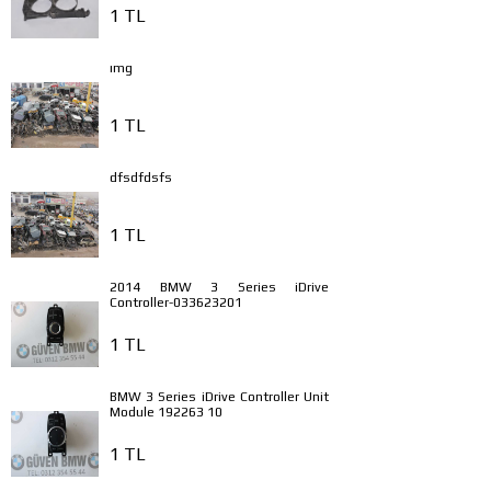
1 TL
ımg
1 TL
dfsdfdsfs
1 TL
2014 BMW 3 Series iDrive
Controller-033623201
1 TL
BMW 3 Series iDrive Controller Unit
Module 192263 10
1 TL