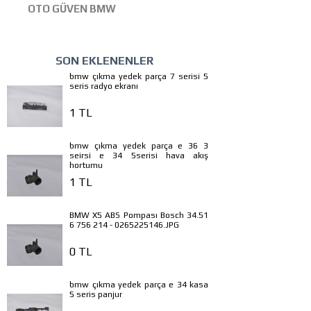
OTO GÜVEN BMW
SON EKLENENLER
bmw çıkma yedek parça 7 serisi 5
seris radyo ekranı
1 TL
bmw çıkma yedek parça e 36 3
seirsi e 34 5serisi hava akış
hortumu
1 TL
BMW X5 ABS Pompası Bosch 34.51
6 756 214 - 0265225146.JPG
0 TL
bmw çıkma yedek parça e 34 kasa
5 seris panjur