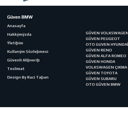
Güven BMW
Anasayfa
GÜVEN VOLKSWAGE
Hakkýmýzda
GÜVEN PEUGEOT
Ýletiþim
OTO GUVEN HYUNDA
GÜVEN RENO
Kullaným Sözleþmesi
GÜVEN ALFA ROMEO
Güvenli Aliþveriþ
GÜVEN HONDA
VOLKSWAGEN ÇIKMA
Teslimat
GÜVEN TOYOTA
Design By Raci Taþan
GÜVEN SUBARU
OTO GÜVEN BMW