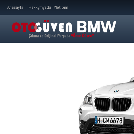
Anasayfa
Hakkýmýzda
Ýletiþim