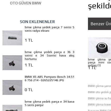
şekild
OTO GÜVEN BMW
SON EKLENENLER
Benzer Ür
bmw çıkma yedek parça 7 serisi 5
seris radyo ekranı
1 TL
bmw çıkma yedek parça e 36 3
seirsi e 34 5serisi hava akış
hortumu
bmw çıkma ye
parça mini co
1 TL
airbag (1)
1 TL
BMW X5 ABS Pompası Bosch 34.51
6 756 214 - 0265225146.JPG
BMW çıkma şanzı
0 TL
BMW oto yedek p
BMW çıkma su fıs
bmw çıkma yedek parça e 34 kasa
BMW çıkma trave
5 seris panjur
Erzurum BMW Çı