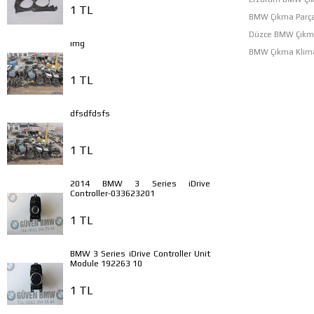
1 TL
BMW Çıkma Parças
Düzce BMW Çıkma
ımg
BMW Çıkma Klim
1 TL
dfsdfdsfs
1 TL
2014 BMW 3 Series iDrive
Controller-033623201
1 TL
BMW 3 Series iDrive Controller Unit
Module 192263 10
1 TL