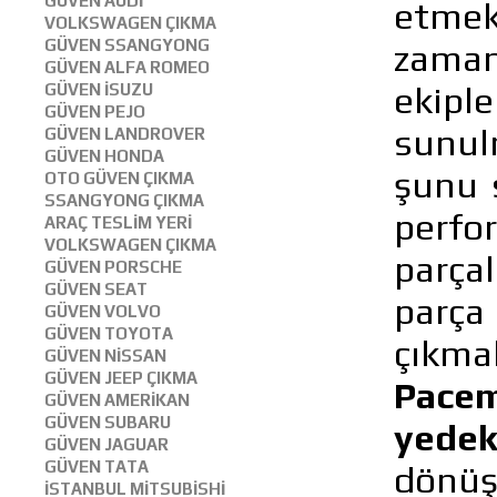
GÜVEN AUDİ
etmek
VOLKSWAGEN ÇIKMA
GÜVEN SSANGYONG
zaman
GÜVEN ALFA ROMEO
ekiple
GÜVEN İSUZU
GÜVEN PEJO
sunul
GÜVEN LANDROVER
GÜVEN HONDA
şunu 
OTO GÜVEN ÇIKMA
SSANGYONG ÇIKMA
perfo
ARAÇ TESLİM YERİ
VOLKSWAGEN ÇIKMA
parçal
GÜVEN PORSCHE
GÜVEN SEAT
parç
GÜVEN VOLVO
GÜVEN TOYOTA
çıkma
GÜVEN NİSSAN
GÜVEN JEEP ÇIKMA
Pacem
GÜVEN AMERİKAN
GÜVEN SUBARU
yedek
GÜVEN JAGUAR
GÜVEN TATA
dönüşl
İSTANBUL MİTSUBİSHİ