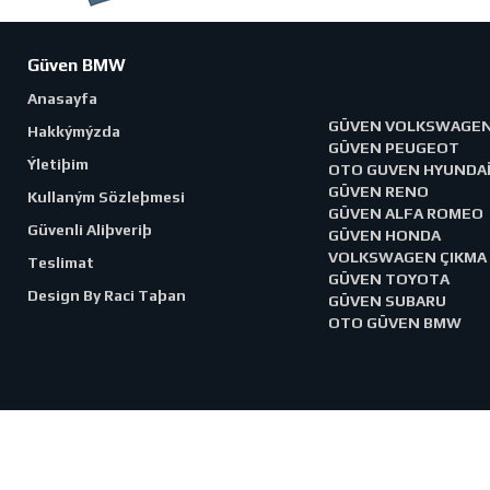
Güven BMW
Anasayfa
GÜVEN VOLKSWAGE
Hakkýmýzda
GÜVEN PEUGEOT
Ýletiþim
OTO GUVEN HYUNDA
GÜVEN RENO
Kullaným Sözleþmesi
GÜVEN ALFA ROMEO
Güvenli Aliþveriþ
GÜVEN HONDA
VOLKSWAGEN ÇIKMA
Teslimat
GÜVEN TOYOTA
Design By Raci Taþan
GÜVEN SUBARU
OTO GÜVEN BMW