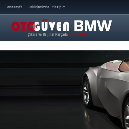
Anasayfa
Hakkýmýzda
Ýletiþim