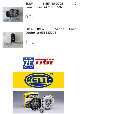
BMW 3-SERİES-2005 AC
Compressor-447180-9592
0 TL
2014 BMW 3 Series iDrive
Controller-033623201
1 TL