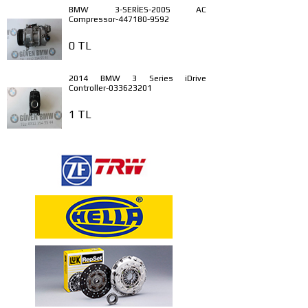
BMW 3-SERİES-2005 AC
Compressor-447180-9592
0 TL
2014 BMW 3 Series iDrive
Controller-033623201
1 TL