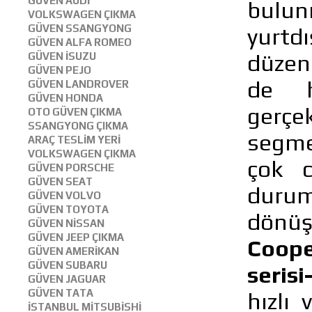
GÜVEN AUDİ
bulun
VOLKSWAGEN ÇIKMA
GÜVEN SSANGYONG
yurtd
GÜVEN ALFA ROMEO
düzen
GÜVEN İSUZU
GÜVEN PEJO
de h
GÜVEN LANDROVER
GÜVEN HONDA
gerçe
OTO GÜVEN ÇIKMA
SSANGYONG ÇIKMA
segmen
ARAÇ TESLİM YERİ
VOLKSWAGEN ÇIKMA
çok c
GÜVEN PORSCHE
GÜVEN SEAT
durum
GÜVEN VOLVO
GÜVEN TOYOTA
dönüş
GÜVEN NİSSAN
GÜVEN JEEP ÇIKMA
Coope
GÜVEN AMERİKAN
GÜVEN SUBARU
seris
GÜVEN JAGUAR
GÜVEN TATA
hızlı
İSTANBUL MİTSUBİSHİ