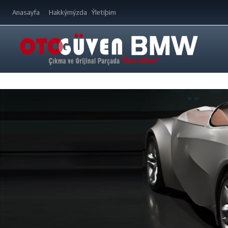
Anasayfa
Hakkýmýzda
Ýletiþim