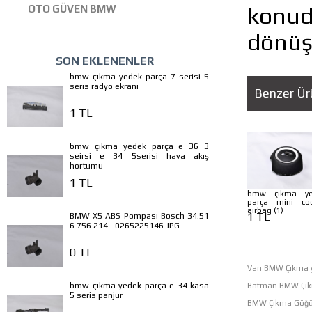
konud
OTO GÜVEN BMW
dönüşl
SON EKLENENLER
bmw çıkma yedek parça 7 serisi 5
seris radyo ekranı
Benzer Ür
1 TL
bmw çıkma yedek parça e 36 3
seirsi e 34 5serisi hava akış
hortumu
1 TL
bmw çıkma ye
parça mini co
airbag (1)
1 TL
BMW X5 ABS Pompası Bosch 34.51
6 756 214 - 0265225146.JPG
0 TL
Van BMW Çıkma y
bmw çıkma yedek parça e 34 kasa
Batman BMW Çık
5 seris panjur
BMW Çıkma Göğü