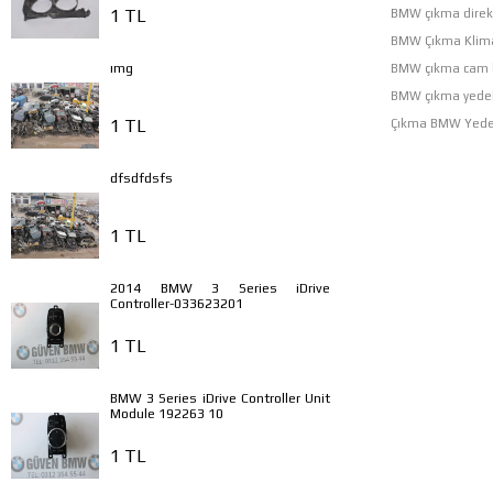
1 TL
BMW çıkma direk 
BMW Çıkma Klima
ımg
BMW çıkma cam k
BMW çıkma yedek
1 TL
Çıkma BMW Yede
dfsdfdsfs
1 TL
2014 BMW 3 Series iDrive
Controller-033623201
1 TL
BMW 3 Series iDrive Controller Unit
Module 192263 10
1 TL