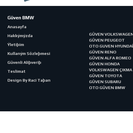
Güven BMW
Anasayfa
GÜVEN VOLKSWAGE
Hakkýmýzda
GÜVEN PEUGEOT
Ýletiþim
OTO GUVEN HYUNDA
GÜVEN RENO
Kullaným Sözleþmesi
GÜVEN ALFA ROMEO
Güvenli Aliþveriþ
GÜVEN HONDA
VOLKSWAGEN ÇIKMA
Teslimat
GÜVEN TOYOTA
Design By Raci Taþan
GÜVEN SUBARU
OTO GÜVEN BMW